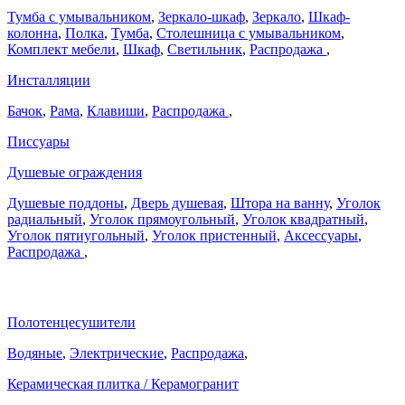
Тумба с умывальником
,
Зеркало-шкаф
,
Зеркало
,
Шкаф-
колонна
,
Полка
,
Тумба
,
Столешница с умывальником
,
Комплект мебели
,
Шкаф
,
Светильник
,
Распродажа
,
Инсталляции
Бачок
,
Рама
,
Клавиши
,
Распродажа
,
Писсуары
Душевые ограждения
Душевые поддоны
,
Дверь душевая
,
Штора на ванну
,
Уголок
радиальный
,
Уголок прямоугольный
,
Уголок квадратный
,
Уголок пятиугольный
,
Уголок пристенный
,
Аксессуары
,
Распродажа
,
Полотенцесушители
Водяные
,
Электрические
,
Распродажа
,
Керамическая плитка / Керамогранит