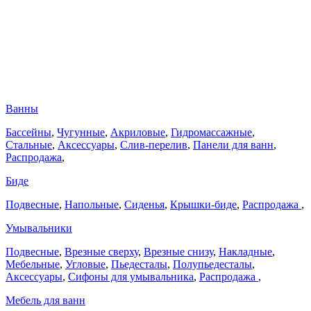
Ванны
Бассейны
,
Чугунные
,
Акриловые
,
Гидромассажные
,
Стальные
,
Аксессуары
,
Слив-перелив
,
Панели для ванн
,
Распродажа
,
Биде
Подвесные
,
Напольные
,
Сиденья
,
Крышки-биде
,
Распродажа
,
Умывальники
Подвесные
,
Врезные сверху
,
Врезные снизу
,
Накладные
,
Мебельные
,
Угловые
,
Пьедесталы
,
Полупьедесталы
,
Аксессуары
,
Сифоны для умывальника
,
Распродажа
,
Мебель для ванн