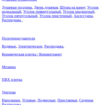
Душевые поддоны
,
Дверь душевая
,
Штора на ванну
,
Уголок
радиальный
,
Уголок прямоугольный
,
Уголок квадратный
,
Уголок пятиугольный
,
Уголок пристенный
,
Аксессуары
,
Распродажа
,
Полотенцесушители
Водяные
,
Электрические
,
Распродажа
,
Керамическая плитка / Керамогранит
Мозаика
ПВХ плитка
Унитазы
Напольные
,
Угловые
,
Подвесные
,
Приставные
,
Сиденья
,
Распродажа
,