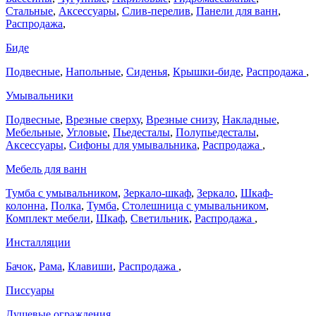
Стальные
,
Аксессуары
,
Слив-перелив
,
Панели для ванн
,
Распродажа
,
Биде
Подвесные
,
Напольные
,
Сиденья
,
Крышки-биде
,
Распродажа
,
Умывальники
Подвесные
,
Врезные сверху
,
Врезные снизу
,
Накладные
,
Мебельные
,
Угловые
,
Пьедесталы
,
Полупьедесталы
,
Аксессуары
,
Сифоны для умывальника
,
Распродажа
,
Мебель для ванн
Тумба с умывальником
,
Зеркало-шкаф
,
Зеркало
,
Шкаф-
колонна
,
Полка
,
Тумба
,
Столешница с умывальником
,
Комплект мебели
,
Шкаф
,
Светильник
,
Распродажа
,
Инсталляции
Бачок
,
Рама
,
Клавиши
,
Распродажа
,
Писсуары
Душевые ограждения