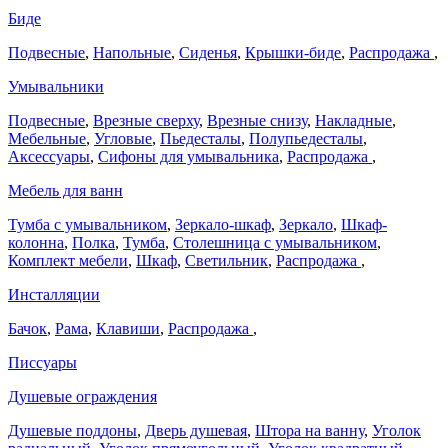
Биде
Подвесные
,
Напольные
,
Сиденья
,
Крышки-биде
,
Распродажа
,
Умывальники
Подвесные
,
Врезные сверху
,
Врезные снизу
,
Накладные
,
Мебельные
,
Угловые
,
Пьедесталы
,
Полупьедесталы
,
Аксессуары
,
Сифоны для умывальника
,
Распродажа
,
Мебель для ванн
Тумба с умывальником
,
Зеркало-шкаф
,
Зеркало
,
Шкаф-
колонна
,
Полка
,
Тумба
,
Столешница с умывальником
,
Комплект мебели
,
Шкаф
,
Светильник
,
Распродажа
,
Инсталляции
Бачок
,
Рама
,
Клавиши
,
Распродажа
,
Писсуары
Душевые ограждения
Душевые поддоны
,
Дверь душевая
,
Штора на ванну
,
Уголок