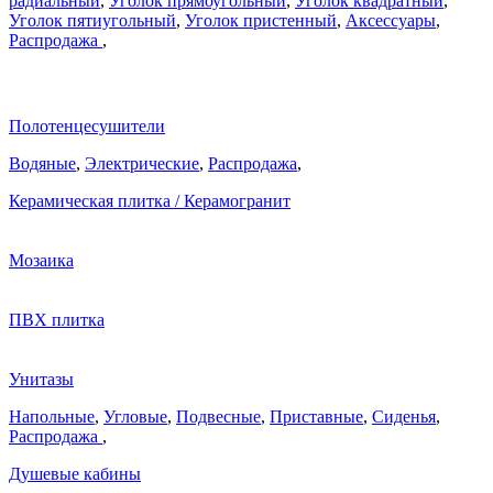
радиальный
,
Уголок прямоугольный
,
Уголок квадратный
,
Уголок пятиугольный
,
Уголок пристенный
,
Аксессуары
,
Распродажа
,
Полотенцесушители
Водяные
,
Электрические
,
Распродажа
,
Керамическая плитка / Керамогранит
Мозаика
ПВХ плитка
Унитазы
Напольные
,
Угловые
,
Подвесные
,
Приставные
,
Сиденья
,
Распродажа
,
Душевые кабины