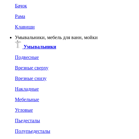
Бачок
Рама
Клавиши
Умывальники, мебель для ванн, мойки
Умывальники
Подвесные
Врезные сверху
Врезные снизу
Накладные
Мебельные
Угловые
Пьедесталы
Полупьедесталы