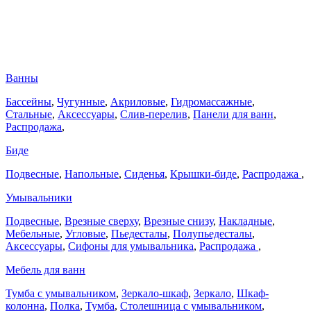
Ванны
Бассейны
,
Чугунные
,
Акриловые
,
Гидромассажные
,
Стальные
,
Аксессуары
,
Слив-перелив
,
Панели для ванн
,
Распродажа
,
Биде
Подвесные
,
Напольные
,
Сиденья
,
Крышки-биде
,
Распродажа
,
Умывальники
Подвесные
,
Врезные сверху
,
Врезные снизу
,
Накладные
,
Мебельные
,
Угловые
,
Пьедесталы
,
Полупьедесталы
,
Аксессуары
,
Сифоны для умывальника
,
Распродажа
,
Мебель для ванн
Тумба с умывальником
,
Зеркало-шкаф
,
Зеркало
,
Шкаф-
колонна
,
Полка
,
Тумба
,
Столешница с умывальником
,