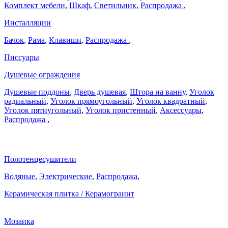
Комплект мебели
,
Шкаф
,
Светильник
,
Распродажа
,
Инсталляции
Бачок
,
Рама
,
Клавиши
,
Распродажа
,
Писсуары
Душевые ограждения
Душевые поддоны
,
Дверь душевая
,
Штора на ванну
,
Уголок
радиальный
,
Уголок прямоугольный
,
Уголок квадратный
,
Уголок пятиугольный
,
Уголок пристенный
,
Аксессуары
,
Распродажа
,
Полотенцесушители
Водяные
,
Электрические
,
Распродажа
,
Керамическая плитка / Керамогранит
Мозаика