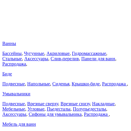
Ванны
Бассейны
,
Чугунные
,
Акриловые
,
Гидромассажные
,
Стальные
,
Аксессуары
,
Слив-перелив
,
Панели для ванн
,
Распродажа
,
Биде
Подвесные
,
Напольные
,
Сиденья
,
Крышки-биде
,
Распродажа
,
Умывальники
Подвесные
,
Врезные сверху
,
Врезные снизу
,
Накладные
,
Мебельные
,
Угловые
,
Пьедесталы
,
Полупьедесталы
,
Аксессуары
,
Сифоны для умывальника
,
Распродажа
,
Мебель для ванн