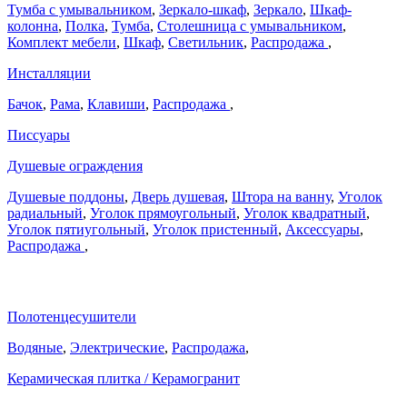
Тумба с умывальником
,
Зеркало-шкаф
,
Зеркало
,
Шкаф-
колонна
,
Полка
,
Тумба
,
Столешница с умывальником
,
Комплект мебели
,
Шкаф
,
Светильник
,
Распродажа
,
Инсталляции
Бачок
,
Рама
,
Клавиши
,
Распродажа
,
Писсуары
Душевые ограждения
Душевые поддоны
,
Дверь душевая
,
Штора на ванну
,
Уголок
радиальный
,
Уголок прямоугольный
,
Уголок квадратный
,
Уголок пятиугольный
,
Уголок пристенный
,
Аксессуары
,
Распродажа
,
Полотенцесушители
Водяные
,
Электрические
,
Распродажа
,
Керамическая плитка / Керамогранит