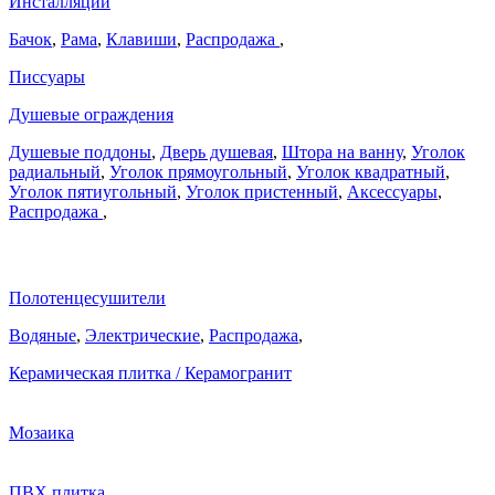
Инсталляции
Бачок
,
Рама
,
Клавиши
,
Распродажа
,
Писсуары
Душевые ограждения
Душевые поддоны
,
Дверь душевая
,
Штора на ванну
,
Уголок
радиальный
,
Уголок прямоугольный
,
Уголок квадратный
,
Уголок пятиугольный
,
Уголок пристенный
,
Аксессуары
,
Распродажа
,
Полотенцесушители
Водяные
,
Электрические
,
Распродажа
,
Керамическая плитка / Керамогранит
Мозаика
ПВХ плитка