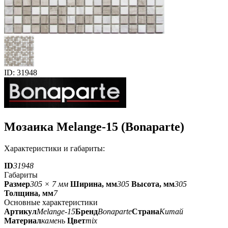
ID: 31948
Мозаика Melange-15 (Bonaparte)
Характеристики и габариты:
ID
31948
Габариты
Размер
305 × 7 мм
Ширина, мм
305
Высота, мм
305
Толщина, мм
7
Основные характеристики
Артикул
Melange-15
Бренд
Bonaparte
Страна
Китай
Материал
камень
Цвет
mix