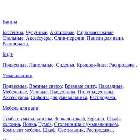
Ванны
Бассейны
,
Чугунные
,
Акриловые
,
Гидромассажные
,
Стальные
,
Аксессуары
,
Слив-перелив
,
Панели для ванн
,
Распродажа
,
Биде
Подвесные
,
Напольные
,
Сиденья
,
Крышки-биде
,
Распродажа
,
Умывальники
Подвесные
,
Врезные сверху
,
Врезные снизу
,
Накладные
,
Мебельные
,
Угловые
,
Пьедесталы
,
Полупьедесталы
,
Аксессуары
,
Сифоны для умывальника
,
Распродажа
,
Мебель для ванн
Тумба с умывальником
,
Зеркало-шкаф
,
Зеркало
,
Шкаф-
колонна
,
Полка
,
Тумба
,
Столешница с умывальником
,
Комплект мебели
,
Шкаф
,
Светильник
,
Распродажа
,