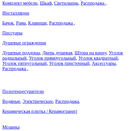
Комплект мебели
,
Шкаф
,
Светильник
,
Распродажа
,
Инсталляции
Бачок
,
Рама
,
Клавиши
,
Распродажа
,
Писсуары
Душевые ограждения
Душевые поддоны
,
Дверь душевая
,
Штора на ванну
,
Уголок
радиальный
,
Уголок прямоугольный
,
Уголок квадратный
,
Уголок пятиугольный
,
Уголок пристенный
,
Аксессуары
,
Распродажа
,
Полотенцесушители
Водяные
,
Электрические
,
Распродажа
,
Керамическая плитка / Керамогранит
Мозаика