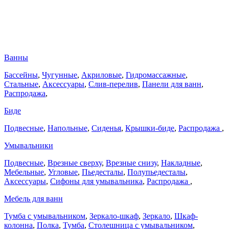
Ванны
Бассейны
,
Чугунные
,
Акриловые
,
Гидромассажные
,
Стальные
,
Аксессуары
,
Слив-перелив
,
Панели для ванн
,
Распродажа
,
Биде
Подвесные
,
Напольные
,
Сиденья
,
Крышки-биде
,
Распродажа
,
Умывальники
Подвесные
,
Врезные сверху
,
Врезные снизу
,
Накладные
,
Мебельные
,
Угловые
,
Пьедесталы
,
Полупьедесталы
,
Аксессуары
,
Сифоны для умывальника
,
Распродажа
,
Мебель для ванн
Тумба с умывальником
,
Зеркало-шкаф
,
Зеркало
,
Шкаф-
колонна
,
Полка
,
Тумба
,
Столешница с умывальником
,