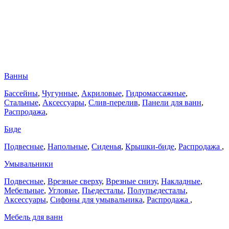
Ванны
Бассейны
,
Чугунные
,
Акриловые
,
Гидромассажные
,
Стальные
,
Аксессуары
,
Слив-перелив
,
Панели для ванн
,
Распродажа
,
Биде
Подвесные
,
Напольные
,
Сиденья
,
Крышки-биде
,
Распродажа
,
Умывальники
Подвесные
,
Врезные сверху
,
Врезные снизу
,
Накладные
,
Мебельные
,
Угловые
,
Пьедесталы
,
Полупьедесталы
,
Аксессуары
,
Сифоны для умывальника
,
Распродажа
,
Мебель для ванн