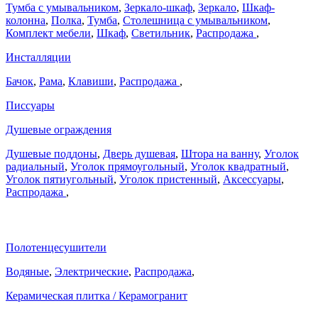
Тумба с умывальником
,
Зеркало-шкаф
,
Зеркало
,
Шкаф-
колонна
,
Полка
,
Тумба
,
Столешница с умывальником
,
Комплект мебели
,
Шкаф
,
Светильник
,
Распродажа
,
Инсталляции
Бачок
,
Рама
,
Клавиши
,
Распродажа
,
Писсуары
Душевые ограждения
Душевые поддоны
,
Дверь душевая
,
Штора на ванну
,
Уголок
радиальный
,
Уголок прямоугольный
,
Уголок квадратный
,
Уголок пятиугольный
,
Уголок пристенный
,
Аксессуары
,
Распродажа
,
Полотенцесушители
Водяные
,
Электрические
,
Распродажа
,
Керамическая плитка / Керамогранит