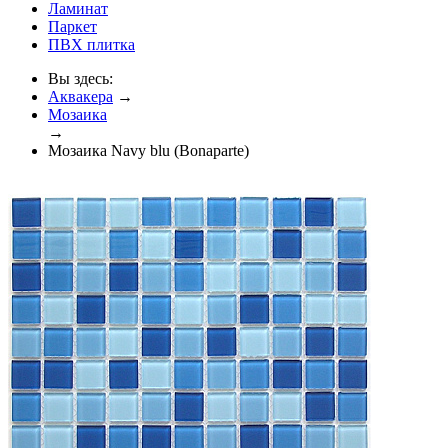
Ламинат
Паркет
ПВХ плитка
Вы здесь:
Аквакера
→
Мозаика
→
Мозаика Navy blu (Bonaparte)