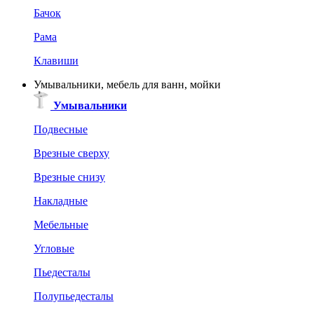
Бачок
Рама
Клавиши
Умывальники, мебель для ванн, мойки
Умывальники
Подвесные
Врезные сверху
Врезные снизу
Накладные
Мебельные
Угловые
Пьедесталы
Полупьедесталы