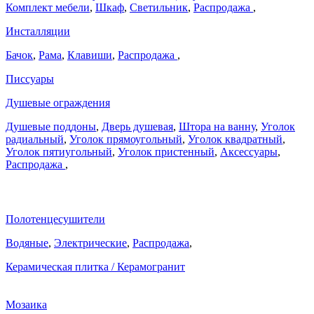
Комплект мебели
,
Шкаф
,
Светильник
,
Распродажа
,
Инсталляции
Бачок
,
Рама
,
Клавиши
,
Распродажа
,
Писсуары
Душевые ограждения
Душевые поддоны
,
Дверь душевая
,
Штора на ванну
,
Уголок
радиальный
,
Уголок прямоугольный
,
Уголок квадратный
,
Уголок пятиугольный
,
Уголок пристенный
,
Аксессуары
,
Распродажа
,
Полотенцесушители
Водяные
,
Электрические
,
Распродажа
,
Керамическая плитка / Керамогранит
Мозаика