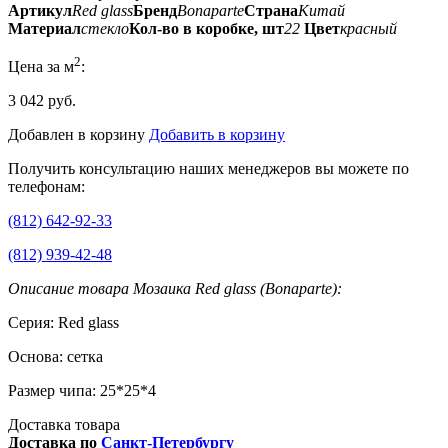
Артикул
Red glass
Бренд
Bonaparte
Страна
Китай
Материал
стекло
Кол-во в коробке, шт
22
Цвет
красный
2
Цена за м
:
3 042 руб.
Добавлен в корзину
Добавить в корзину
Получить консультацию наших менеджеров вы можете по
телефонам:
(812) 642-92-33
(812) 939-42-48
Описание товара Мозаика Red glass (Bonaparte):
Серия: Red glass
Основа: сетка
Размер чипа: 25*25*4
Доставка товара
Доставка по
Санкт-Петербургу