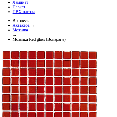
Ламинат
Паркет
ПВХ плитка
Вы здесь:
Аквакера
→
Мозаика
→
Мозаика Red glass (Bonaparte)