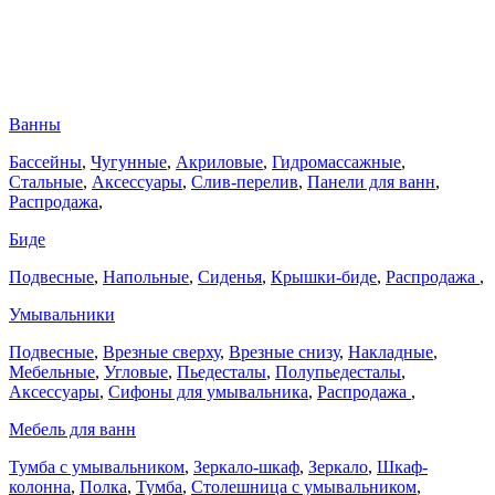
Ванны
Бассейны
,
Чугунные
,
Акриловые
,
Гидромассажные
,
Стальные
,
Аксессуары
,
Слив-перелив
,
Панели для ванн
,
Распродажа
,
Биде
Подвесные
,
Напольные
,
Сиденья
,
Крышки-биде
,
Распродажа
,
Умывальники
Подвесные
,
Врезные сверху
,
Врезные снизу
,
Накладные
,
Мебельные
,
Угловые
,
Пьедесталы
,
Полупьедесталы
,
Аксессуары
,
Сифоны для умывальника
,
Распродажа
,
Мебель для ванн
Тумба с умывальником
,
Зеркало-шкаф
,
Зеркало
,
Шкаф-
колонна
,
Полка
,
Тумба
,
Столешница с умывальником
,