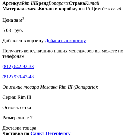
Артикул
Rim III
Бренд
Bonaparte
Страна
Китай
Материал
камень
Кол-во в коробке, шт
15
Цвет
бежевый
2
Цена за м
:
5 081 руб.
Добавлен в корзину
Добавить в корзину
Получить консультацию наших менеджеров вы можете по
телефонам:
(812) 642-92-33
(812) 939-42-48
Описание товара Мозаика Rim III (Bonaparte):
Серия: Rim III
Основа: сетка
Размер чипа: 7
Доставка товара
Доставка по
Санкт-Петербургу