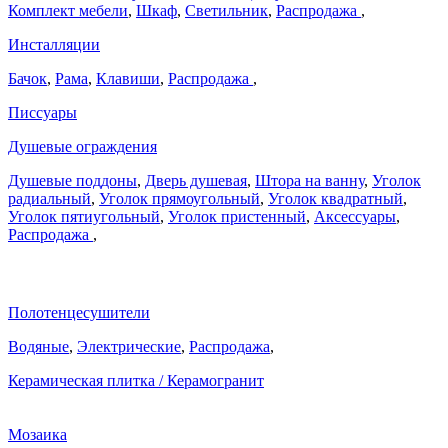
Комплект мебели
,
Шкаф
,
Светильник
,
Распродажа
,
Инсталляции
Бачок
,
Рама
,
Клавиши
,
Распродажа
,
Писсуары
Душевые ограждения
Душевые поддоны
,
Дверь душевая
,
Штора на ванну
,
Уголок
радиальный
,
Уголок прямоугольный
,
Уголок квадратный
,
Уголок пятиугольный
,
Уголок пристенный
,
Аксессуары
,
Распродажа
,
Полотенцесушители
Водяные
,
Электрические
,
Распродажа
,
Керамическая плитка / Керамогранит
Мозаика