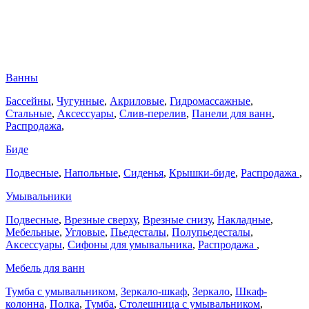
Ванны
Бассейны
,
Чугунные
,
Акриловые
,
Гидромассажные
,
Стальные
,
Аксессуары
,
Слив-перелив
,
Панели для ванн
,
Распродажа
,
Биде
Подвесные
,
Напольные
,
Сиденья
,
Крышки-биде
,
Распродажа
,
Умывальники
Подвесные
,
Врезные сверху
,
Врезные снизу
,
Накладные
,
Мебельные
,
Угловые
,
Пьедесталы
,
Полупьедесталы
,
Аксессуары
,
Сифоны для умывальника
,
Распродажа
,
Мебель для ванн
Тумба с умывальником
,
Зеркало-шкаф
,
Зеркало
,
Шкаф-
колонна
,
Полка
,
Тумба
,
Столешница с умывальником
,