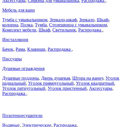
Аксессуары
,
Сифоны для умывальника
,
Распродажа
,
Мебель для ванн
Тумба с умывальником
,
Зеркало-шкаф
,
Зеркало
,
Шкаф-
колонна
,
Полка
,
Тумба
,
Столешница с умывальником
,
Комплект мебели
,
Шкаф
,
Светильник
,
Распродажа
,
Инсталляции
Бачок
,
Рама
,
Клавиши
,
Распродажа
,
Писсуары
Душевые ограждения
Душевые поддоны
,
Дверь душевая
,
Штора на ванну
,
Уголок
радиальный
,
Уголок прямоугольный
,
Уголок квадратный
,
Уголок пятиугольный
,
Уголок пристенный
,
Аксессуары
,
Распродажа
,
Полотенцесушители
Водяные
,
Электрические
,
Распродажа
,