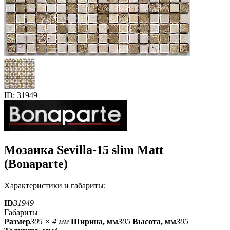
ID: 31949
Мозаика Sevilla-15 slim Matt
(Bonaparte)
Характеристики и габариты:
ID
31949
Габариты
Размер
305 × 4 мм
Ширина, мм
305
Высота, мм
305