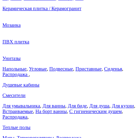
Керамическая плитка / Керамогранит
Мозаика
ПВХ плитка
Унитазы
Напольные
,
Угловые
,
Подвесные
,
Приставные
,
Сиденья
,
Распродажа
,
Душевые кабины
Смесители
Для умывальника
,
Для ванны
,
Для биде
,
Для душа
,
Для кухни
,
Встраиваемые
,
На борт ванны
,
C гигиеническим душем
,
Распродажа
,
Теплые полы
Маты
,
Терморегуляторы
,
Распродажа
,