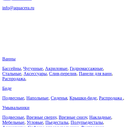
info@aquacera.ru
Ванны
Бассейны
,
Чугунные
,
Акриловые
,
Гидромассажные
,
Стальные
,
Аксессуары
,
Слив-перелив
,
Панели для ванн
,
Распродажа
,
Биде
Подвесные
,
Напольные
,
Сиденья
,
Крышки-биде
,
Распродажа
,
Умывальники
Подвесные
,
Врезные сверху
,
Врезные снизу
,
Накладные
,
Мебельные
,
Угловые
,
Пьедесталы
,
Полупьедесталы
,