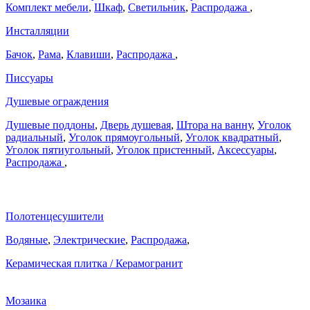
Комплект мебели
,
Шкаф
,
Светильник
,
Распродажа
,
Инсталляции
Бачок
,
Рама
,
Клавиши
,
Распродажа
,
Писсуары
Душевые ограждения
Душевые поддоны
,
Дверь душевая
,
Штора на ванну
,
Уголок
радиальный
,
Уголок прямоугольный
,
Уголок квадратный
,
Уголок пятиугольный
,
Уголок пристенный
,
Аксессуары
,
Распродажа
,
Полотенцесушители
Водяные
,
Электрические
,
Распродажа
,
Керамическая плитка / Керамогранит
Мозаика