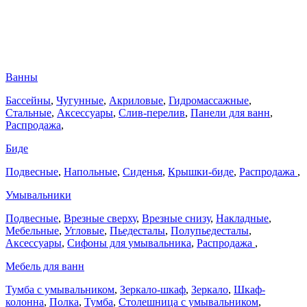
Ванны
Бассейны
,
Чугунные
,
Акриловые
,
Гидромассажные
,
Стальные
,
Аксессуары
,
Слив-перелив
,
Панели для ванн
,
Распродажа
,
Биде
Подвесные
,
Напольные
,
Сиденья
,
Крышки-биде
,
Распродажа
,
Умывальники
Подвесные
,
Врезные сверху
,
Врезные снизу
,
Накладные
,
Мебельные
,
Угловые
,
Пьедесталы
,
Полупьедесталы
,
Аксессуары
,
Сифоны для умывальника
,
Распродажа
,
Мебель для ванн
Тумба с умывальником
,
Зеркало-шкаф
,
Зеркало
,
Шкаф-
колонна
,
Полка
,
Тумба
,
Столешница с умывальником
,