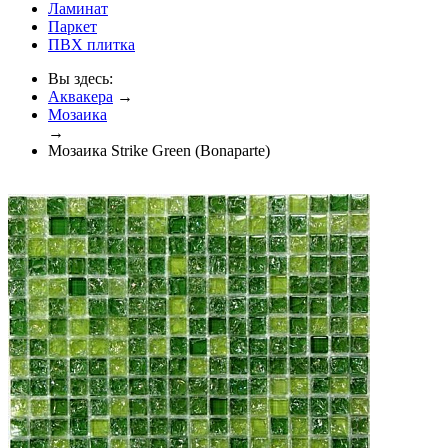
Ламинат
Паркет
ПВХ плитка
Вы здесь:
Аквакера
→
Мозаика
→
Мозаика Strike Green (Bonaparte)