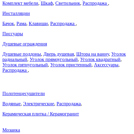
Комплект мебели
,
Шкаф
,
Светильник
,
Распродажа
,
Инсталляции
Бачок
,
Рама
,
Клавиши
,
Распродажа
,
Писсуары
Душевые ограждения
Душевые поддоны
,
Дверь душевая
,
Штора на ванну
,
Уголок
радиальный
,
Уголок прямоугольный
,
Уголок квадратный
,
Уголок пятиугольный
,
Уголок пристенный
,
Аксессуары
,
Распродажа
,
Полотенцесушители
Водяные
,
Электрические
,
Распродажа
,
Керамическая плитка / Керамогранит
Мозаика