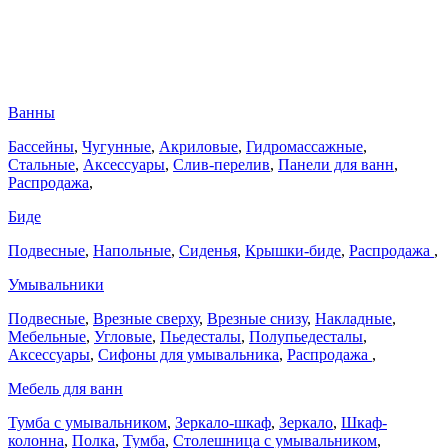
Ванны
Бассейны
,
Чугунные
,
Акриловые
,
Гидромассажные
,
Стальные
,
Аксессуары
,
Слив-перелив
,
Панели для ванн
,
Распродажа
,
Биде
Подвесные
,
Напольные
,
Сиденья
,
Крышки-биде
,
Распродажа
,
Умывальники
Подвесные
,
Врезные сверху
,
Врезные снизу
,
Накладные
,
Мебельные
,
Угловые
,
Пьедесталы
,
Полупьедесталы
,
Аксессуары
,
Сифоны для умывальника
,
Распродажа
,
Мебель для ванн
Тумба с умывальником
,
Зеркало-шкаф
,
Зеркало
,
Шкаф-
колонна
,
Полка
,
Тумба
,
Столешница с умывальником
,