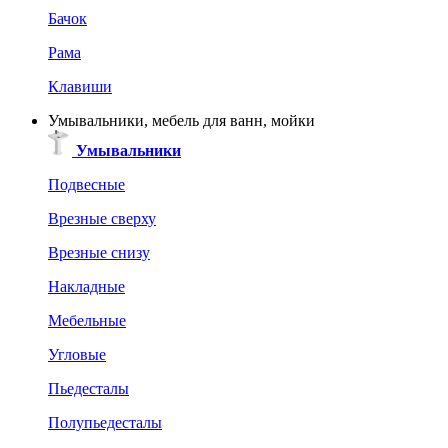
Бачок
Рама
Клавиши
Умывальники, мебель для ванн, мойки
Умывальники
Подвесные
Врезные сверху
Врезные снизу
Накладные
Мебельные
Угловые
Пьедесталы
Полупьедесталы