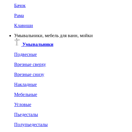
Бачок
Рама
Клавиши
Умывальники, мебель для ванн, мойки
Умывальники
Подвесные
Врезные сверху
Врезные снизу
Накладные
Мебельные
Угловые
Пьедесталы
Полупьедесталы