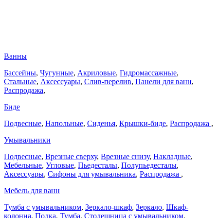
Ванны
Бассейны
,
Чугунные
,
Акриловые
,
Гидромассажные
,
Стальные
,
Аксессуары
,
Слив-перелив
,
Панели для ванн
,
Распродажа
,
Биде
Подвесные
,
Напольные
,
Сиденья
,
Крышки-биде
,
Распродажа
,
Умывальники
Подвесные
,
Врезные сверху
,
Врезные снизу
,
Накладные
,
Мебельные
,
Угловые
,
Пьедесталы
,
Полупьедесталы
,
Аксессуары
,
Сифоны для умывальника
,
Распродажа
,
Мебель для ванн
Тумба с умывальником
,
Зеркало-шкаф
,
Зеркало
,
Шкаф-
колонна
,
Полка
,
Тумба
,
Столешница с умывальником
,