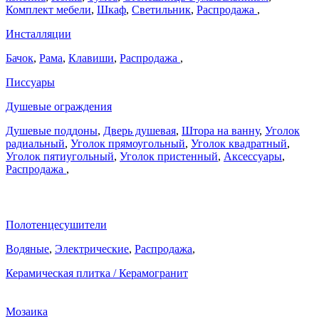
Комплект мебели
,
Шкаф
,
Светильник
,
Распродажа
,
Инсталляции
Бачок
,
Рама
,
Клавиши
,
Распродажа
,
Писсуары
Душевые ограждения
Душевые поддоны
,
Дверь душевая
,
Штора на ванну
,
Уголок
радиальный
,
Уголок прямоугольный
,
Уголок квадратный
,
Уголок пятиугольный
,
Уголок пристенный
,
Аксессуары
,
Распродажа
,
Полотенцесушители
Водяные
,
Электрические
,
Распродажа
,
Керамическая плитка / Керамогранит
Мозаика