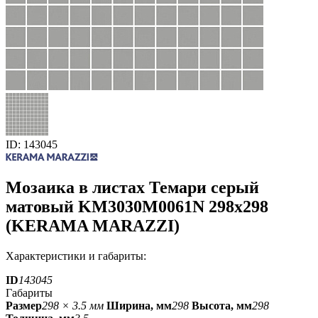
ID: 143045
Мозаика в листах Темари серый
матовый KM3030M0061N 298x298
(KERAMA MARAZZI)
Характеристики и габариты:
ID
143045
Габариты
Размер
298 × 3.5 мм
Ширина, мм
298
Высота, мм
298