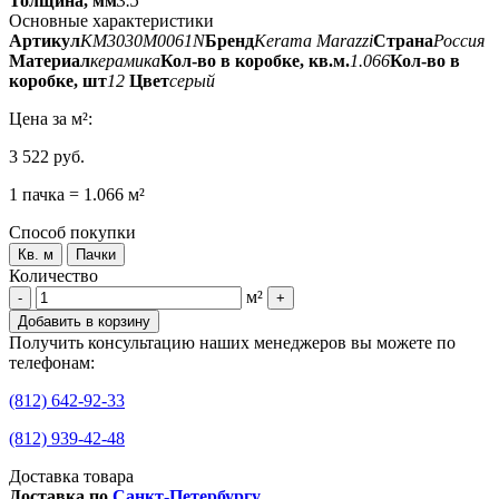
Толщина, мм
3.5
Основные характеристики
Артикул
KM3030M0061N
Бренд
Kerama Marazzi
Страна
Россия
Материал
керамика
Кол-во в коробке, кв.м.
1.066
Кол-во в
коробке, шт
12
Цвет
серый
Цена
за м²
:
3 522 руб.
1 пачка = 1.066 м²
Способ покупки
Кв. м
Пачки
Количество
м²
-
+
Добавить в корзину
Получить консультацию наших менеджеров вы можете по
телефонам:
(812) 642-92-33
(812) 939-42-48
Доставка товара
Доставка по
Санкт-Петербургу