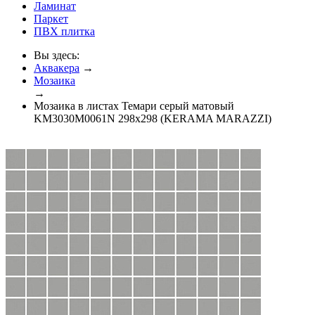
Ламинат
Паркет
ПВХ плитка
Вы здесь:
Аквакера
→
Мозаика
→
Мозаика в листах Темари серый матовый
KM3030M0061N 298x298 (KERAMA MARAZZI)