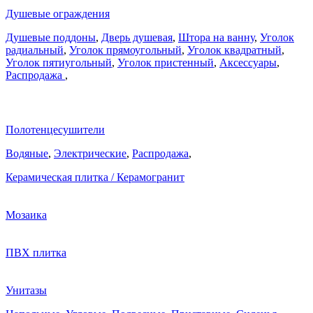
Душевые ограждения
Душевые поддоны
,
Дверь душевая
,
Штора на ванну
,
Уголок
радиальный
,
Уголок прямоугольный
,
Уголок квадратный
,
Уголок пятиугольный
,
Уголок пристенный
,
Аксессуары
,
Распродажа
,
Полотенцесушители
Водяные
,
Электрические
,
Распродажа
,
Керамическая плитка / Керамогранит
Мозаика
ПВХ плитка
Унитазы