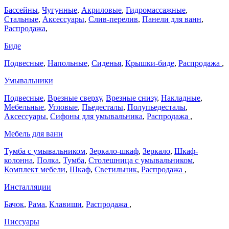
Бассейны
,
Чугунные
,
Акриловые
,
Гидромассажные
,
Стальные
,
Аксессуары
,
Слив-перелив
,
Панели для ванн
,
Распродажа
,
Биде
Подвесные
,
Напольные
,
Сиденья
,
Крышки-биде
,
Распродажа
,
Умывальники
Подвесные
,
Врезные сверху
,
Врезные снизу
,
Накладные
,
Мебельные
,
Угловые
,
Пьедесталы
,
Полупьедесталы
,
Аксессуары
,
Сифоны для умывальника
,
Распродажа
,
Мебель для ванн
Тумба с умывальником
,
Зеркало-шкаф
,
Зеркало
,
Шкаф-
колонна
,
Полка
,
Тумба
,
Столешница с умывальником
,
Комплект мебели
,
Шкаф
,
Светильник
,
Распродажа
,
Инсталляции
Бачок
,
Рама
,
Клавиши
,
Распродажа
,
Писсуары