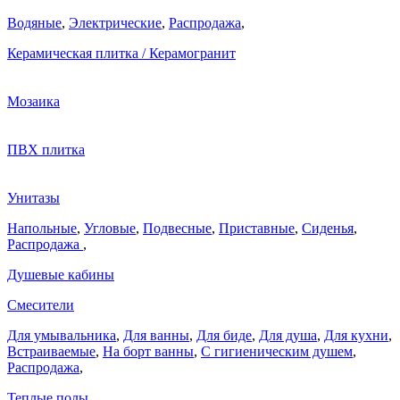
Водяные
,
Электрические
,
Распродажа
,
Керамическая плитка / Керамогранит
Мозаика
ПВХ плитка
Унитазы
Напольные
,
Угловые
,
Подвесные
,
Приставные
,
Сиденья
,
Распродажа
,
Душевые кабины
Смесители
Для умывальника
,
Для ванны
,
Для биде
,
Для душа
,
Для кухни
,
Встраиваемые
,
На борт ванны
,
C гигиеническим душем
,
Распродажа
,
Теплые полы