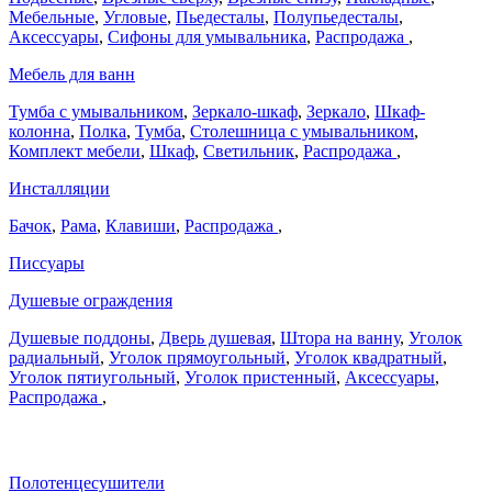
Мебельные
,
Угловые
,
Пьедесталы
,
Полупьедесталы
,
Аксессуары
,
Сифоны для умывальника
,
Распродажа
,
Мебель для ванн
Тумба с умывальником
,
Зеркало-шкаф
,
Зеркало
,
Шкаф-
колонна
,
Полка
,
Тумба
,
Столешница с умывальником
,
Комплект мебели
,
Шкаф
,
Светильник
,
Распродажа
,
Инсталляции
Бачок
,
Рама
,
Клавиши
,
Распродажа
,
Писсуары
Душевые ограждения
Душевые поддоны
,
Дверь душевая
,
Штора на ванну
,
Уголок
радиальный
,
Уголок прямоугольный
,
Уголок квадратный
,
Уголок пятиугольный
,
Уголок пристенный
,
Аксессуары
,
Распродажа
,
Полотенцесушители