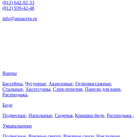
(812) 642-92-33
(812) 939-42-48
info@aquacera.ru
Ванны
Бассейны
,
Чугунные
,
Акриловые
,
Гидромассажные
,
Стальные
,
Аксессуары
,
Слив-перелив
,
Панели для ванн
,
Распродажа
,
Биде
Подвесные
,
Напольные
,
Сиденья
,
Крышки-биде
,
Распродажа
,
Умывальники
Подвесные
,
Врезные сверху
,
Врезные снизу
,
Накладные
,