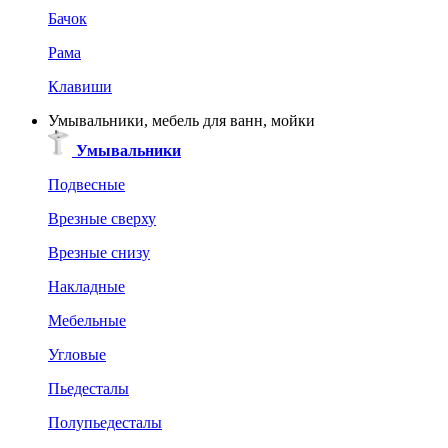
Бачок
Рама
Клавиши
Умывальники, мебель для ванн, мойки
Умывальники
Подвесные
Врезные сверху
Врезные снизу
Накладные
Мебельные
Угловые
Пьедесталы
Полупьедесталы