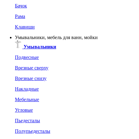
Бачок
Рама
Клавиши
Умывальники, мебель для ванн, мойки
Умывальники
Подвесные
Врезные сверху
Врезные снизу
Накладные
Мебельные
Угловые
Пьедесталы
Полупьедесталы