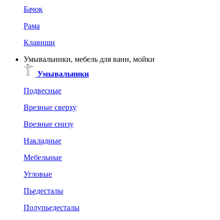
Бачок
Рама
Клавиши
Умывальники, мебель для ванн, мойки
Умывальники
Подвесные
Врезные сверху
Врезные снизу
Накладные
Мебельные
Угловые
Пьедесталы
Полупьедесталы